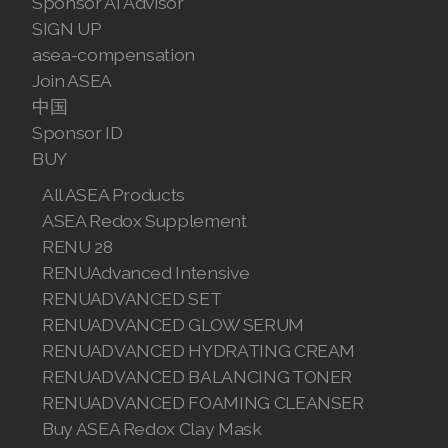
Sponsor AI Advisor
SIGN UP
Join ASEA Malaysia (English)
asea-compensation
Join ASEA Malaysia (中文)
Join ASEA
中国
Join ASEA Mexico (Español)
Sponsor ID
BUY
Join ASEA Netherlands (Nederlands)
All ASEA Products
Join ASEA New Zealand (English)
ASEA Redox Supplement
RENU 28
Join ASEA Norway (Norsk)
RENUAdvanced Intensive
Join ASEA Philippines (English)
RENUADVANCED SET
RENUADVANCED GLOW SERUM
Join ASEA Poland (English)
RENUADVANCED HYDRATING CREAM
RENUADVANCED BALANCING TONER
Join ASEA Portugal (Português)
RENUADVANCED FOAMING CLEANSER
Join ASEA Romania (Română)
Buy ASEA Redox Clay Mask