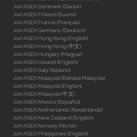
Join ASEA United States (English)
Join ASEA Denmark (Dansk)
Join ASEA Finland (Suomi)
Join ASEA United States (Español)
Join ASEA France (Français)
Join ASEA Germany (Deutsch)
Join ASEA Hong Kong (English)
Join ASEA Hong Kong (中文)
Join ASEA Hungary (Magyar)
Join ASEA Ireland (English)
Join ASEA Italy (Italiano)
Join ASEA Malaysia (Bahasa Malaysia)
Join ASEA Malaysia (English)
Join ASEA Malaysia (中文)
Join ASEA Mexico (Español)
Join ASEA Netherlands (Nederlands)
Join ASEA New Zealand (English)
Join ASEA Norway (Norsk)
Join ASEA Philippines (English)