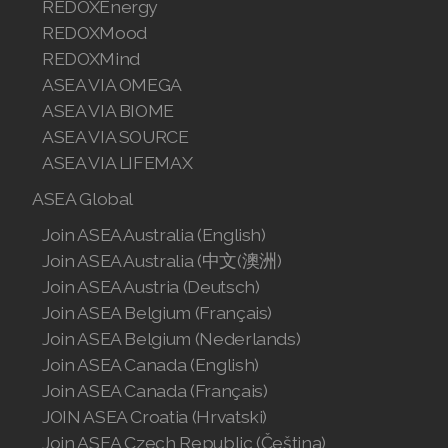
REDOXEnergy
Join ASEA Singapore (English)
REDOXMood
REDOXMind
Join ASEA Slovakia (Slovenský)
ASEA VIA OMEGA
ASEA VIA BIOME
Join ASEA Slovenia (Slovenščina)
ASEA VIA SOURCE
Join ASEA Spain (Español)
ASEA VIA LIFEMAX
ASEA Global
Join ASEA Sweden (Svenska)
Join ASEA Australia (English)
Join ASEA Switzerland (Deutsch)
Join ASEA Australia (中文(澳洲)
Join ASEA Austria (Deutsch)
Join ASEA Switzerland (Français)
Join ASEA Belgium (Français)
Join ASEA Taiwan (中文)
Join ASEA Belgium (Nederlands)
Join ASEA Canada (English)
Join ASEA Thailand (ไทย)
Join ASEA Canada (Français)
JOIN ASEA Croatia (Hrvatski)
Join ASEA United Kingdom (English)
Join ASEA Czech Republic (Čeština)