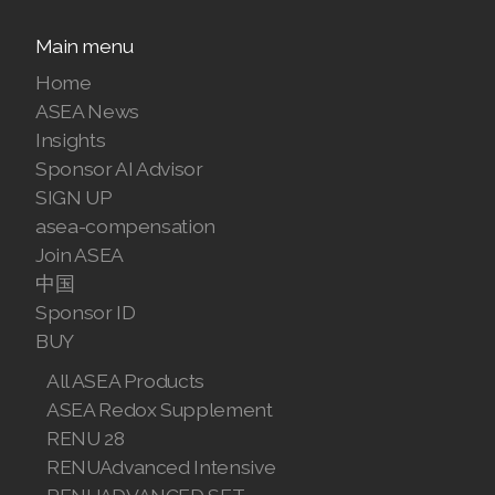
Join ASEA Malaysia (Bahasa Malaysia)
Main menu
Home
Join ASEA Malaysia (English)
ASEA News
Insights
Join ASEA Malaysia (中文)
Sponsor AI Advisor
Join ASEA Mexico (Español)
SIGN UP
asea-compensation
Join ASEA Netherlands (Nederlands)
Join ASEA
中国
Join ASEA New Zealand (English)
Sponsor ID
Join ASEA Norway (Norsk)
BUY
All ASEA Products
Join ASEA Philippines (English)
ASEA Redox Supplement
Join ASEA Poland (English)
RENU 28
RENUAdvanced Intensive
Join ASEA Portugal (Português)