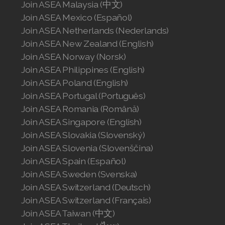
Join ASEA Malaysia (中文)
Join ASEA Mexico (Español)
Join ASEA Netherlands (Nederlands)
Join ASEA New Zealand (English)
Join ASEA Norway (Norsk)
Join ASEA Philippines (English)
Join ASEA Poland (English)
Join ASEA Portugal (Português)
Join ASEA Romania (Română)
Join ASEA Singapore (English)
Join ASEA Slovakia (Slovenský)
Join ASEA Slovenia (Slovenščina)
Join ASEA Spain (Español)
Join ASEA Sweden (Svenska)
Join ASEA Switzerland (Deutsch)
Join ASEA Switzerland (Français)
Join ASEA Taiwan (中文)