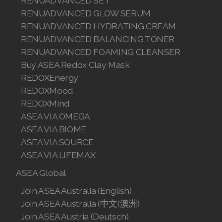
RENUADVANCED SET
RENUADVANCED GLOW SERUM
Join ASEA Romania (Română)
RENUADVANCED HYDRATING CREAM
Join ASEA Singapore (English)
RENUADVANCED BALANCING TONER
RENUADVANCED FOAMING CLEANSER
Join ASEA Slovakia (Slovenský)
Buy ASEA Redox Clay Mask
REDOXEnergy
Join ASEA Slovenia (Slovenščina)
REDOXMood
Join ASEA Spain (Español)
REDOXMind
ASEA VIA OMEGA
Join ASEA Sweden (Svenska)
ASEA VIA BIOME
ASEA VIA SOURCE
Join ASEA Switzerland (Deutsch)
ASEA VIA LIFEMAX
Join ASEA Switzerland (Français)
ASEA Global
Join ASEA Taiwan (中文)
Join ASEA Australia (English)
Join ASEA Australia (中文(澳洲)
Join ASEA Thailand (ไทย)
Join ASEA Austria (Deutsch)