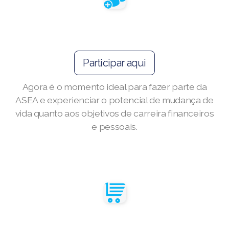
ASEA VIA LIFEMAX
Participar aqui
Join ASEA Australia (English)
Agora é o momento ideal para fazer parte da
Join ASEA Australia (中文(澳洲)
ASEA e experienciar o potencial de mudança de
vida quanto aos objetivos de carreira financeiros
Join ASEA Austria (Deutsch)
e pessoais.
Join ASEA Belgium (Français)
Join ASEA Belgium (Nederlands)
Join ASEA Canada (English)
Join ASEA Canada (Français)