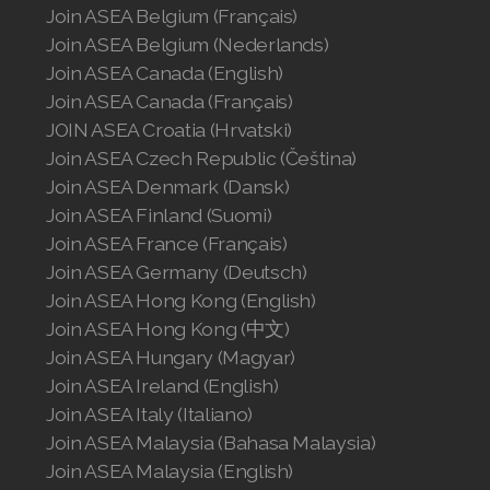
Join ASEA Belgium (Français)
Join ASEA United Kingdom (English)
Join ASEA Belgium (Nederlands)
Join ASEA Canada (English)
Join ASEA United States (English)
Join ASEA Canada (Français)
Join ASEA United States (Español)
JOIN ASEA Croatia (Hrvatski)
Join ASEA Czech Republic (Čeština)
Join ASEA Denmark (Dansk)
Join ASEA Finland (Suomi)
Join ASEA France (Français)
Join ASEA Germany (Deutsch)
Join ASEA Hong Kong (English)
Join ASEA Hong Kong (中文)
Join ASEA Hungary (Magyar)
Join ASEA Ireland (English)
Join ASEA Italy (Italiano)
Join ASEA Malaysia (Bahasa Malaysia)
Join ASEA Malaysia (English)