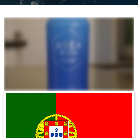
All ASEA Products
ASEA Redox Supplement
RENU 28
RENUAdvanced Intensive
RENUADVANCED SET