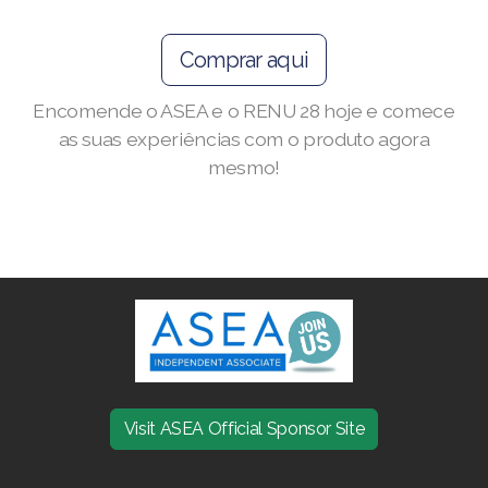
JOIN ASEA Croatia (Hrvatski)
Join ASEA Czech Republic (Čeština)
Comprar aqui
Join ASEA Denmark (Dansk)
Encomende o ASEA e o RENU 28 hoje e comece
as suas experiências com o produto agora
Join ASEA Finland (Suomi)
mesmo!
Join ASEA France (Français)
Join ASEA Germany (Deutsch)
Join ASEA Hong Kong (English)
Join ASEA Hong Kong (中文)
Join ASEA Hungary (Magyar)
Visit ASEA Official Sponsor Site
Join ASEA Ireland (English)
Join ASEA Italy (Italiano)