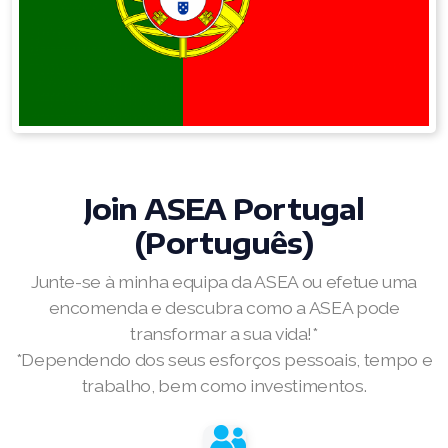
RENUADVANCED GLOW SERUM
RENUADVANCED HYDRATING CREAM
RENUADVANCED BALANCING TONER
RENUADVANCED FOAMING CLEANSER
Buy ASEA Redox Clay Mask
Join
ASEA Portugal
REDOXEnergy
(Português)
REDOXMood
Junte-se à minha equipa da ASEA ou efetue uma
encomenda e descubra como a ASEA pode
REDOXMind
transformar a sua vida!*
ASEA VIA OMEGA
*Dependendo dos seus esforços pessoais, tempo e
trabalho, bem como investimentos.
ASEA VIA BIOME
ASEA VIA SOURCE